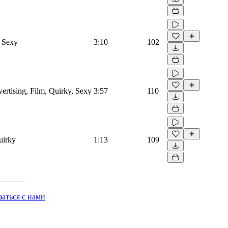
, Sexy
3:10
102
vertising, Film, Quirky, Sexy
3:57
110
uirky
1:13
109
заться с нами