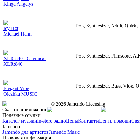
Kinga Angelys
Pop, Synthesizer, Adult, Quirky
Icy Hot
Michael Hahn
Pop, Synthesizer, Filmscore, Ad
XLR-840 - Chemical
XLR:840
Pop, Synthesizer, Bass, Vlog, Q
Elegant Vibe
Olezhka MUSIC
©
2026
Jamendo Licensing
Скачать приложение
Полезные ссылки
Каталог музыки
In-store радио
Цены
Контакты
Центр помощи
Свя
Jamendo
Jamendo для артистов
Jamendo Music
Правовая информация