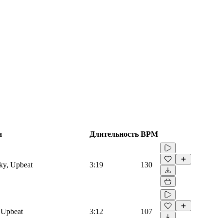
и
Длительность
BPM
ky, Upbeat
3:19
130
, Upbeat
3:12
107