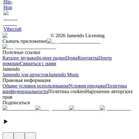
Hip-
Hop
Vibecraft
©
2026
Jamendo Licensing
Скачать приложение
Полезные ссылки
Каталог музыки
In-store радио
Цены
Контакты
Центр
помощи
Связаться с нами
Jamendo
Jamendo для артистов
Jamendo Music
Правовая информация
Общие условия использования
Условия продажи
Политика
конфиденциальности
Политика cookies
Нарушение авторских
прав
Подписаться