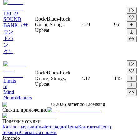
130_22
Rock/Blues-Rock,
SOUND
Guitar, Strings,
2:29
95
BANK（サ
Upbeat
ウン
ドバ
ン
ク）
Rock/Blues-Rock,
Drums, Strings,
4:17
145
Limits
Upbeat
of
Mind
NeuroManters
©
2026
Jamendo Licensing
Скачать приложение
Полезные ссылки
Каталог музыки
In-store радио
Цены
Контакты
Центр
помощи
Связаться с нами
Jamendo