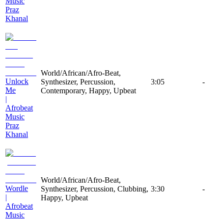
Music
Praz
Khanal
World/African/Afro-Beat,
Unlock
Synthesizer, Percussion,
3:05
-
Me
Contemporary, Happy, Upbeat
|
Afrobeat
Music
Praz
Khanal
World/African/Afro-Beat,
Wordle
Synthesizer, Percussion, Clubbing,
3:30
-
|
Happy, Upbeat
Afrobeat
Music