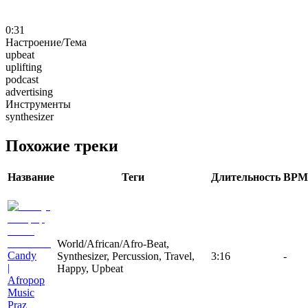
0:31
Настроение/Тема
upbeat
uplifting
podcast
advertising
Инструменты
synthesizer
Похожие треки
Название
Теги
Длительность
BPM
World/African/Afro-Beat,
Candy
Synthesizer, Percussion, Travel,
3:16
-
|
Happy, Upbeat
Afropop
Music
Praz