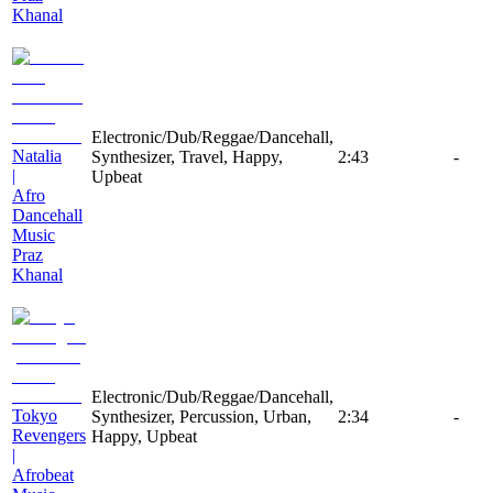
Khanal
Electronic/Dub/Reggae/Dancehall,
Natalia
Synthesizer, Travel, Happy,
2:43
-
|
Upbeat
Afro
Dancehall
Music
Praz
Khanal
Electronic/Dub/Reggae/Dancehall,
Tokyo
Synthesizer, Percussion, Urban,
2:34
-
Revengers
Happy, Upbeat
|
Afrobeat