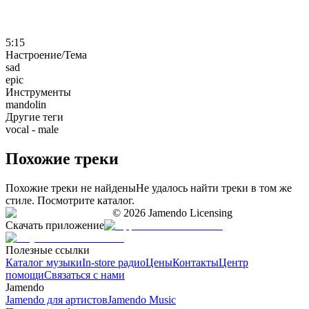
5:15
Настроение/Тема
sad
epic
Инструменты
mandolin
Другие теги
vocal - male
Похожие треки
Похожие треки не найдены
Не удалось найти треки в том же
стиле. Посмотрите каталог.
©
2026
Jamendo Licensing
Скачать приложение
Полезные ссылки
Каталог музыки
In-store радио
Цены
Контакты
Центр
помощи
Связаться с нами
Jamendo
Jamendo для артистов
Jamendo Music