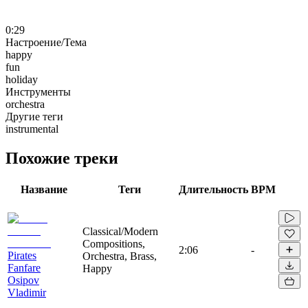
0:29
Настроение/Тема
happy
fun
holiday
Инструменты
orchestra
Другие теги
instrumental
Похожие треки
Название
Теги
Длительность
BPM
Classical/Modern
Compositions,
2:06
-
Pirates
Orchestra, Brass,
Fanfare
Happy
Osipov
Vladimir