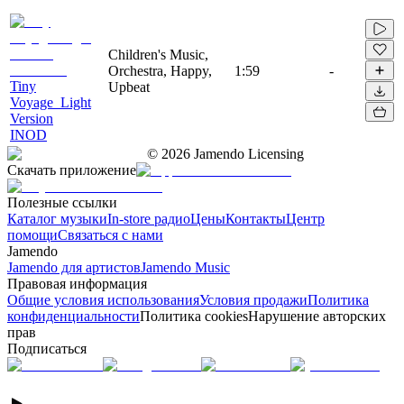
Children's Music,
Orchestra, Happy,
1:59
-
Tiny
Upbeat
Voyage_Light
Version
INOD
©
2026
Jamendo Licensing
Скачать приложение
Полезные ссылки
Каталог музыки
In-store радио
Цены
Контакты
Центр
помощи
Связаться с нами
Jamendo
Jamendo для артистов
Jamendo Music
Правовая информация
Общие условия использования
Условия продажи
Политика
конфиденциальности
Политика cookies
Нарушение авторских
прав
Подписаться