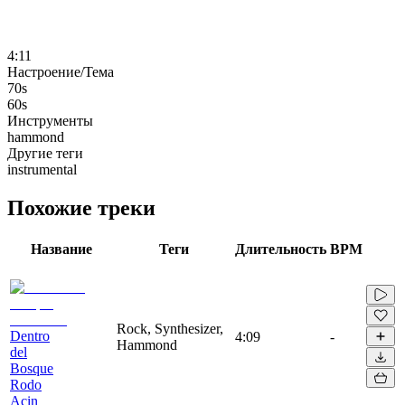
4:11
Настроение/Тема
70s
60s
Инструменты
hammond
Другие теги
instrumental
Похожие треки
Название
Теги
Длительность
BPM
Rock, Synthesizer,
Dentro
4:09
-
Hammond
del
Bosque
Rodo
Acin