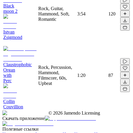
Black
Rock, Guitar,
moon 2
Hammond, Soft,
3:54
120
Romantic
Istvan
Zsigmond
Claustrophobic
Rock, Percussion,
Organ
Hammond,
with
1:20
87
Filmscore, 60s,
Perc
Upbeat
Collin
Couvillion
©
2026
Jamendo Licensing
Скачать приложение
Полезные ссылки