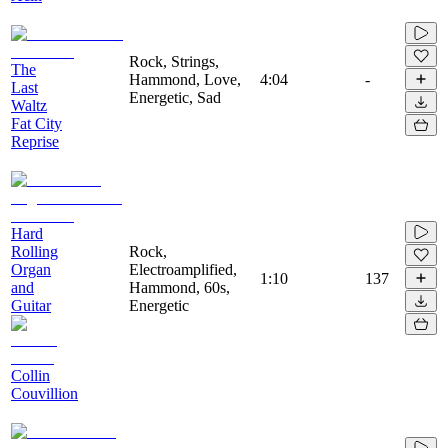
Rock, Strings,
The
Hammond, Love,
4:04
-
Last
Energetic, Sad
Waltz
Fat City
Reprise
Hard
Rolling
Rock,
Organ
Electroamplified,
1:10
137
and
Hammond, 60s,
Guitar
Energetic
Collin
Couvillion