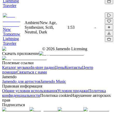
Lightning
Traveler
Ambient/New Age,
Synthesizer, Scifi,
1:53
-
New
Neutral, Dark
Tomorrow
Lightning
Traveler
©
2026
Jamendo Licensing
Скачать приложение
Полезные ссылки
Каталог музыки
In-store радио
Цены
Контакты
Центр
помощи
Связаться с нами
Jamendo
Jamendo для артистов
Jamendo Music
Правовая информация
Общие условия использования
Условия продажи
Политика
конфиденциальности
Политика cookies
Нарушение авторских
прав
Подписаться