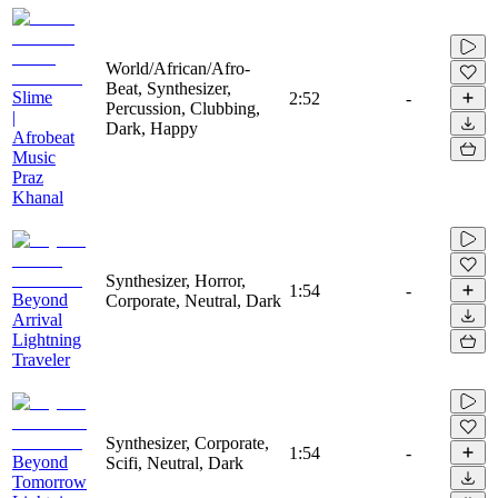
World/African/Afro-
Beat, Synthesizer,
Slime
2:52
-
Percussion, Clubbing,
|
Dark, Happy
Afrobeat
Music
Praz
Khanal
Synthesizer, Horror,
1:54
-
Beyond
Corporate, Neutral, Dark
Arrival
Lightning
Traveler
Synthesizer, Corporate,
1:54
-
Beyond
Scifi, Neutral, Dark
Tomorrow