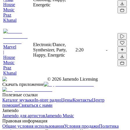
House
Energetic
Music
Praz
Khanal
Electronic/Dance,
Marvel
Synthesizer, Party,
2:20
-
|
Happy, Energetic
House
Music
Praz
Khanal
©
2026
Jamendo Licensing
Скачать приложение
Полезные ссылки
Каталог музыки
In-store радио
Цены
Контакты
Центр
помощи
Связаться с нами
Jamendo
Jamendo для артистов
Jamendo Music
Правовая информация
Общие условия использования
Условия продажи
Политика