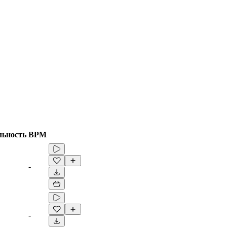
льность
BPM
-
-