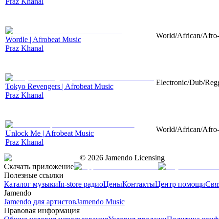
Praz Khanal
World/African/Afro-
Wordle | Afrobeat Music
Praz Khanal
Electronic/Dub/Regg
Tokyo Revengers | Afrobeat Music
Praz Khanal
World/African/Afro-
Unlock Me | Afrobeat Music
Praz Khanal
©
2026
Jamendo Licensing
Скачать приложение
Полезные ссылки
Каталог музыки
In-store радио
Цены
Контакты
Центр помощи
Свя
Jamendo
Jamendo для артистов
Jamendo Music
Правовая информация