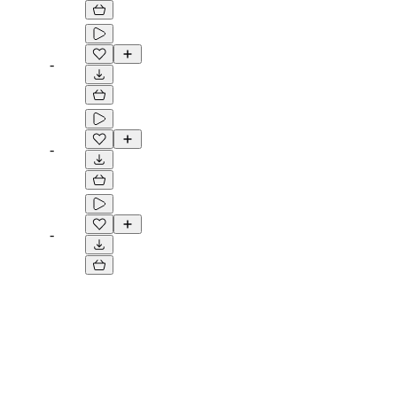
-
-
-