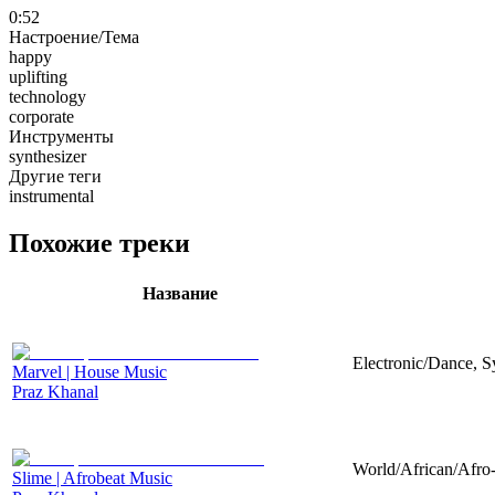
0:52
Настроение/Тема
happy
uplifting
technology
corporate
Инструменты
synthesizer
Другие теги
instrumental
Похожие треки
Название
Electronic/Dance, Sy
Marvel | House Music
Praz Khanal
World/African/Afro-
Slime | Afrobeat Music