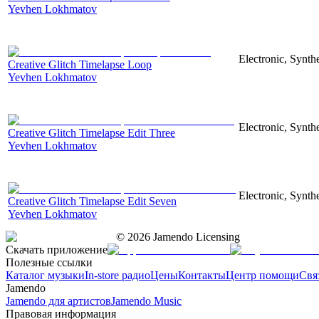
Yevhen Lokhmatov
Electronic, Synthe
Creative Glitch Timelapse Loop
Yevhen Lokhmatov
Electronic, Synthe
Creative Glitch Timelapse Edit Three
Yevhen Lokhmatov
Electronic, Synthe
Creative Glitch Timelapse Edit Seven
Yevhen Lokhmatov
©
2026
Jamendo Licensing
Скачать приложение
Полезные ссылки
Каталог музыки
In-store радио
Цены
Контакты
Центр помощи
Свя
Jamendo
Jamendo для артистов
Jamendo Music
Правовая информация