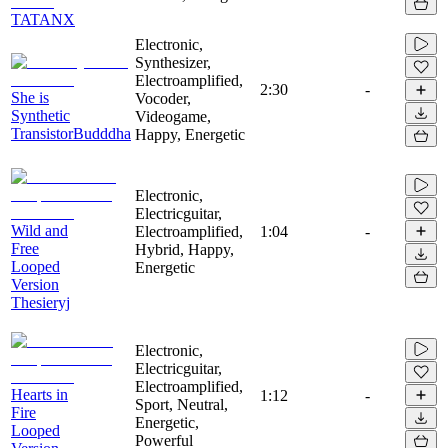
TATANX
Electronic,
Synthesizer,
Electroamplified,
2:30
-
She is
Vocoder,
Synthetic
Videogame,
TransistorBudddha
Happy, Energetic
Electronic,
Electricguitar,
Wild and
Electroamplified,
1:04
-
Free
Hybrid, Happy,
Looped
Energetic
Version
Thesieryj
Electronic,
Electricguitar,
Electroamplified,
Hearts in
1:12
-
Sport, Neutral,
Fire
Energetic,
Looped
Powerful