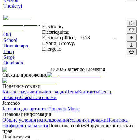
Version
Thesieryj
Electronic,
Electricguitar,
Old
Electroamplified,
0:28
-
School
Hybrid, Groovy,
Downtempo
Energetic
Loop
Serge
Quadrado
©
2026
Jamendo Licensing
Скачать приложение
Полезные ссылки
Каталог музыки
In-store радио
Цены
Контакты
Центр
помощи
Связаться с нами
Jamendo
Jamendo для артистов
Jamendo Music
Правовая информация
Общие условия использования
Условия продажи
Политика
конфиденциальности
Политика cookies
Нарушение авторских
прав
Подписаться