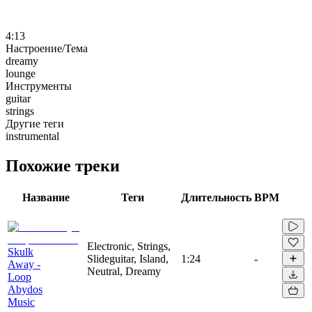
4:13
Настроение/Тема
dreamy
lounge
Инструменты
guitar
strings
Другие теги
instrumental
Похожие треки
Название
Теги
Длительность
BPM
Electronic, Strings,
Skulk
Slideguitar, Island,
1:24
-
Away -
Neutral, Dreamy
Loop
Abydos
Music