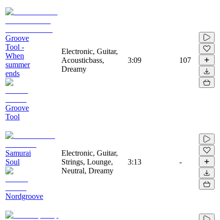
Groove
Tool -
Electronic, Guitar,
When
Acousticbass,
3:09
107
summer
Dreamy
ends
Groove
Tool
Samurai
Electronic, Guitar,
Soul
Strings, Lounge,
3:13
-
Neutral, Dreamy
Nordgroove