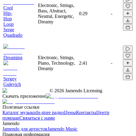
Electronic, Strings,
Cool
Bass, Abstract,
Hip-
0:29
-
Neutral, Energetic,
Hop
Dreamy
Loop
Serge
Quadrado
Dreaming
Electronic, Strings,
Piano, Technology,
2:41
-
Dreamy
Sergey
Gulevich
©
2026
Jamendo Licensing
Скачать приложение
Полезные ссылки
Каталог музыки
In-store радио
Цены
Контакты
Центр
помощи
Связаться с нами
Jamendo
Jamendo для артистов
Jamendo Music
Правовая информация