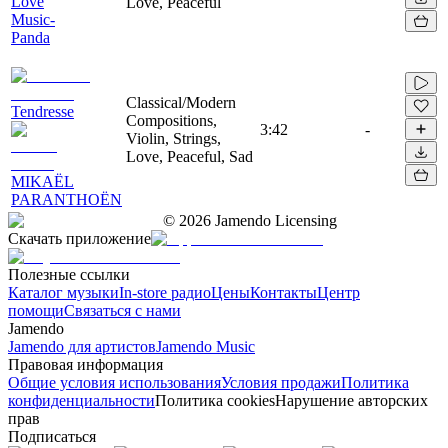
Love
Love, Peaceful
Music-
Panda
Classical/Modern
Tendresse
Compositions,
3:42
-
Violin, Strings,
Love, Peaceful, Sad
MIKAËL
PARANTHOËN
©
2026
Jamendo Licensing
Скачать приложение
Полезные ссылки
Каталог музыки
In-store радио
Цены
Контакты
Центр
помощи
Связаться с нами
Jamendo
Jamendo для артистов
Jamendo Music
Правовая информация
Общие условия использования
Условия продажи
Политика
конфиденциальности
Политика cookies
Нарушение авторских
прав
Подписаться