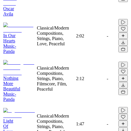
Oscar
Avila
Classical/Modern
Compositions,
In Our
2:02
-
Strings, Piano,
Hearts
Love, Peaceful
Music-
Panda
Classical/Modern
Compositions,
Nothing
Strings, Piano,
2:12
-
More
Filmscore, Film,
Beautiful
Peaceful
Music-
Panda
Classical/Modern
Light
Compositions,
1:47
-
Of
Strings, Piano,