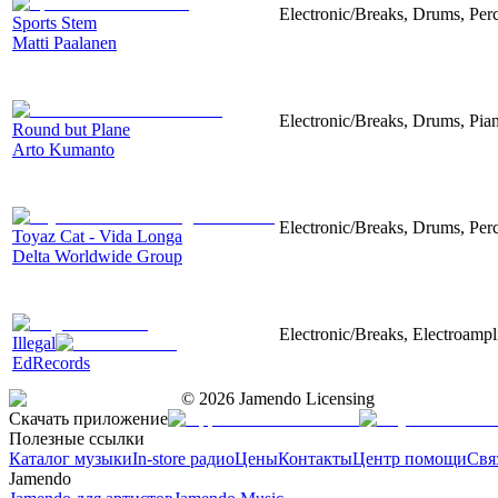
Electronic/Breaks, Drums, Perc
Sports Stem
Matti Paalanen
Electronic/Breaks, Drums, Pian
Round but Plane
Arto Kumanto
Electronic/Breaks, Drums, Perc
Toyaz Cat - Vida Longa
Delta Worldwide Group
Electronic/Breaks, Electroampli
Illegal
EdRecords
©
2026
Jamendo Licensing
Скачать приложение
Полезные ссылки
Каталог музыки
In-store радио
Цены
Контакты
Центр помощи
Свя
Jamendo