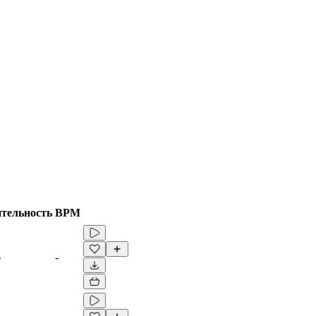
тельность
BPM
6
-