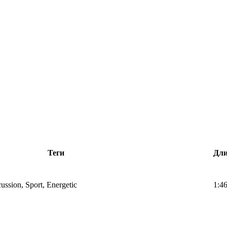
Теги
Дли
ussion, Sport, Energetic
1:4