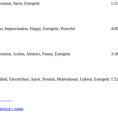
ussion, Sport, Energetic
1:11
o, Improvisation, Happy, Energetic, Peaceful
4:0
ussion, Action, Abstract, Funny, Energetic
3:1
fied, Electricbass, Sport, Neutral, Motivational, Upbeat, Energetic
1:5
заться с нами