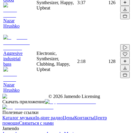
Synthesizer, Happy,
3:37
126
Upbeat
Nazar
Hrushko
Aggresive
Electronic,
industrial
Synthesizer,
2:18
128
bass
Clubbing, Happy,
Upbeat
Nazar
Hrushko
©
2026
Jamendo Licensing
Скачать приложение
Полезные ссылки
Каталог музыки
In-store радио
Цены
Контакты
Центр
помощи
Связаться с нами
Jamendo