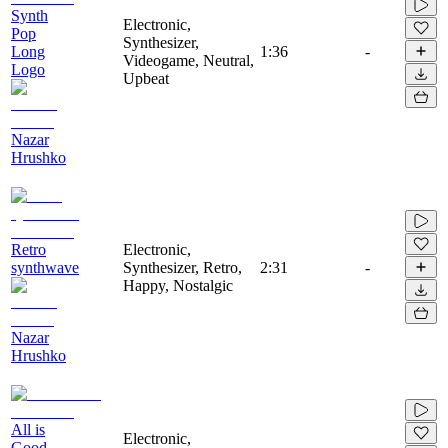
Synth
Electronic,
Pop
Synthesizer,
Long
1:36
-
Videogame, Neutral,
Logo
Upbeat
Nazar
Hrushko
Retro
Electronic,
synthwave
Synthesizer, Retro,
2:31
-
Happy, Nostalgic
Nazar
Hrushko
All is
Electronic,
Good