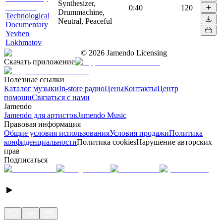
Synthesizer,
0:40
120
Drummachine,
Technological
Neutral, Peaceful
Documentary
Yevhen
Lokhmatov
©
2026
Jamendo Licensing
Скачать приложение
Полезные ссылки
Каталог музыки
In-store радио
Цены
Контакты
Центр
помощи
Связаться с нами
Jamendo
Jamendo для артистов
Jamendo Music
Правовая информация
Общие условия использования
Условия продажи
Политика
конфиденциальности
Политика cookies
Нарушение авторских
прав
Подписаться