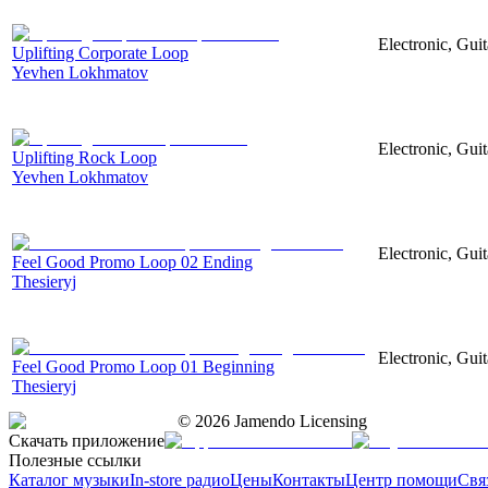
Electronic, Guit
Uplifting Corporate Loop
Yevhen Lokhmatov
Electronic, Guit
Uplifting Rock Loop
Yevhen Lokhmatov
Electronic, Gui
Feel Good Promo Loop 02 Ending
Thesieryj
Electronic, Gui
Feel Good Promo Loop 01 Beginning
Thesieryj
©
2026
Jamendo Licensing
Скачать приложение
Полезные ссылки
Каталог музыки
In-store радио
Цены
Контакты
Центр помощи
Свя