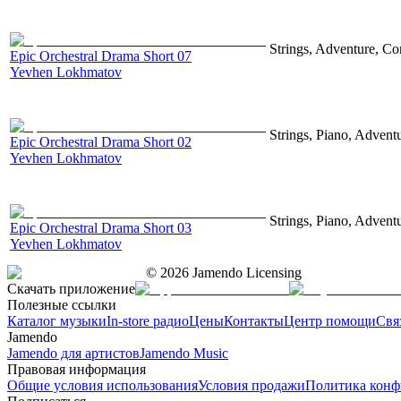
Strings, Adventure, Cor
Epic Orchestral Drama Short 07
Yevhen Lokhmatov
Strings, Piano, Advent
Epic Orchestral Drama Short 02
Yevhen Lokhmatov
Strings, Piano, Advent
Epic Orchestral Drama Short 03
Yevhen Lokhmatov
©
2026
Jamendo Licensing
Скачать приложение
Полезные ссылки
Каталог музыки
In-store радио
Цены
Контакты
Центр помощи
Свя
Jamendo
Jamendo для артистов
Jamendo Music
Правовая информация
Общие условия использования
Условия продажи
Политика конф