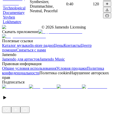
Synthesizer,
0:40
120
Drummachine,
Technological
Neutral, Peaceful
Documentary
Yevhen
Lokhmatov
©
2026
Jamendo Licensing
Скачать приложение
Полезные ссылки
Каталог музыки
In-store радио
Цены
Контакты
Центр
помощи
Связаться с нами
Jamendo
Jamendo для артистов
Jamendo Music
Правовая информация
Общие условия использования
Условия продажи
Политика
конфиденциальности
Политика cookies
Нарушение авторских
прав
Подписаться