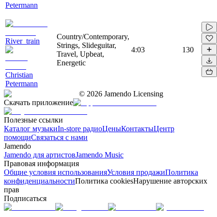
Petermann
Country/Contemporary,
River_train
Strings, Slideguitar,
4:03
130
Travel, Upbeat,
Energetic
Christian
Petermann
©
2026
Jamendo Licensing
Скачать приложение
Полезные ссылки
Каталог музыки
In-store радио
Цены
Контакты
Центр
помощи
Связаться с нами
Jamendo
Jamendo для артистов
Jamendo Music
Правовая информация
Общие условия использования
Условия продажи
Политика
конфиденциальности
Политика cookies
Нарушение авторских
прав
Подписаться