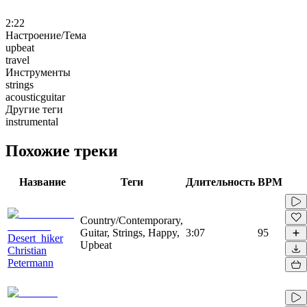
2:22
Настроение/Тема
upbeat
travel
Инструменты
strings
acousticguitar
Другие теги
instrumental
Похожие треки
Название
Теги
Длительность
BPM
Country/Contemporary,
Guitar, Strings, Happy,
3:07
95
Desert_hiker
Upbeat
Christian
Petermann