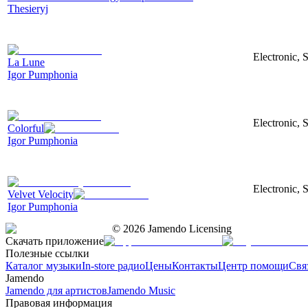
Thesieryj
Electronic, 
La Lune
Igor Pumphonia
Electronic, S
Colorful
Igor Pumphonia
Electronic, 
Velvet Velocity
Igor Pumphonia
©
2026
Jamendo Licensing
Скачать приложение
Полезные ссылки
Каталог музыки
In-store радио
Цены
Контакты
Центр помощи
Свя
Jamendo
Jamendo для артистов
Jamendo Music
Правовая информация