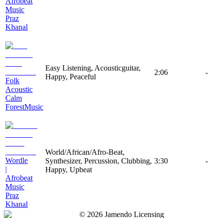
Afrobeat
Music
Praz
Khanal
Easy Listening, Acousticguitar,
2:06
-
Happy, Peaceful
Folk
Acoustic
Calm
ForestMusic
World/African/Afro-Beat,
Wordle
Synthesizer, Percussion, Clubbing,
3:30
-
|
Happy, Upbeat
Afrobeat
Music
Praz
Khanal
©
2026
Jamendo Licensing