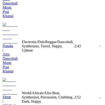
Dancehall
Music
Praz
Khanal
Electronic/Dub/Reggae/Dancehall,
Natalia
Synthesizer, Travel, Happy,
2:43
-
|
Upbeat
Afro
Dancehall
Music
Praz
Khanal
World/African/Afro-Beat,
Slime
Synthesizer, Percussion, Clubbing,
2:52
-
|
Dark, Happy