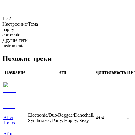
1:22
Настроение/Тема
happy
corporate
Другие теги
instrumental
Похожие треки
Название
Теги
Длительность
BP
Electronic/Dub/Reggae/Dancehall,
After
4:04
-
Synthesizer, Party, Happy, Sexy
Hours
|
Afro