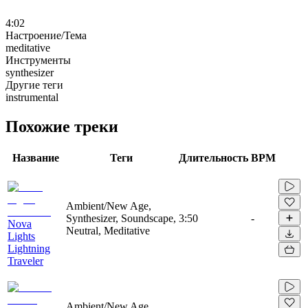
4:02
Настроение/Тема
meditative
Инструменты
synthesizer
Другие теги
instrumental
Похожие треки
Название
Теги
Длительность
BPM
Ambient/New Age,
Synthesizer, Soundscape,
3:50
-
Nova
Neutral, Meditative
Lights
Lightning
Traveler
Ambient/New Age,