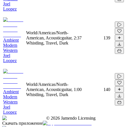
Joel
Loopez
World/Americas/North-
American, Acousticguitar,
2:37
139
Ambient
Whistling, Travel, Dark
Modern
Western
Joel
Loopez
World/Americas/North-
American, Acousticguitar,
1:00
140
Ambient
Whistling, Travel, Dark
Modern
Western
Joel
Loopez
©
2026
Jamendo Licensing
Скачать приложение