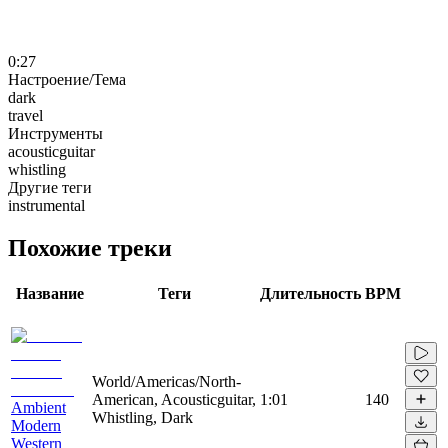
0:27
Настроение/Тема
dark
travel
Инструменты
acousticguitar
whistling
Другие теги
instrumental
Похожие треки
Название
Теги
Длительность
BPM
World/Americas/North-
American, Acousticguitar,
1:01
140
Ambient
Whistling, Dark
Modern
Western