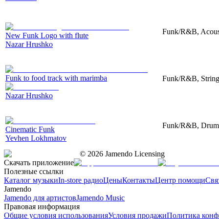
Funk/R&B, Acoust
New Funk Logo with flute
Nazar Hrushko
Funk to food track with marimba
Funk/R&B, String
Nazar Hrushko
Funk/R&B, Drums,
Cinematic Funk
Yevhen Lokhmatov
©
2026
Jamendo Licensing
Скачать приложение
Полезные ссылки
Каталог музыки
In-store радио
Цены
Контакты
Центр помощи
Свя
Jamendo
Jamendo для артистов
Jamendo Music
Правовая информация
Общие условия использования
Условия продажи
Политика конф