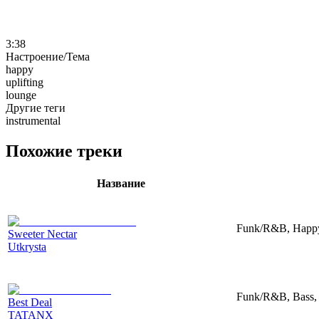
3:38
Настроение/Тема
happy
uplifting
lounge
Другие теги
instrumental
Похожие треки
Название
Funk/R&B, Happy,
Sweeter Nectar
Utkrysta
Funk/R&B, Bass,
Best Deal
TATANX