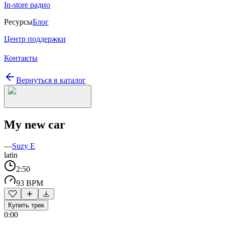
In-store радио
Ресурсы
Блог
Центр поддержки
Контакты
Вернуться в каталог
My new car
—
Suzy E
latin
2:50
93 BPM
Купить трек
0:00