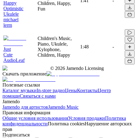
1:41
-
Happy
Children, Happy,
Optimistic
Fun
Ukulele
michael
lerm
Children's Music,
Piano, Ukulele,
1:48
-
Just
Xylophone,
Cute
Children, Happy
AudioLeaf
©
2026
Jamendo Licensing
Скачать приложение
Полезные ссылки
Каталог музыки
In-store радио
Цены
Контакты
Центр
помощи
Связаться с нами
Jamendo
Jamendo для артистов
Jamendo Music
Правовая информация
Общие условия использования
Условия продажи
Политика
конфиденциальности
Политика cookies
Нарушение авторских
прав
Подписаться