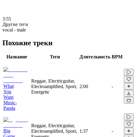
3:55
Другие теги
vocal - male
Похожие треки
Название
Теги
Длительность
BPM
Reggae, Electricguitar,
What
Electroamplified, Sport,
2:00
-
You
Energetic
Want
Music-
Panda
Reggae, Electricguitar,
Big
Electroamplified, Sport,
1:37
-
Game
Energetic