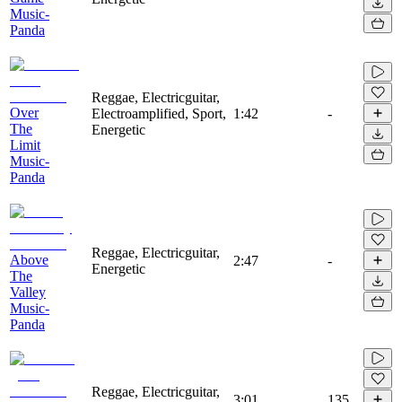
Music-
Panda
Reggae, Electricguitar,
Over
Electroamplified, Sport,
1:42
-
The
Energetic
Limit
Music-
Panda
Reggae, Electricguitar,
Above
2:47
-
Energetic
The
Valley
Music-
Panda
Reggae, Electricguitar,
3:01
135