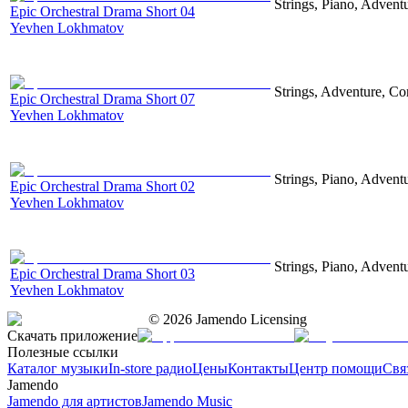
Strings, Piano, Advent
Epic Orchestral Drama Short 04
Yevhen Lokhmatov
Strings, Adventure, Cor
Epic Orchestral Drama Short 07
Yevhen Lokhmatov
Strings, Piano, Advent
Epic Orchestral Drama Short 02
Yevhen Lokhmatov
Strings, Piano, Advent
Epic Orchestral Drama Short 03
Yevhen Lokhmatov
©
2026
Jamendo Licensing
Скачать приложение
Полезные ссылки
Каталог музыки
In-store радио
Цены
Контакты
Центр помощи
Свя
Jamendo
Jamendo для артистов
Jamendo Music