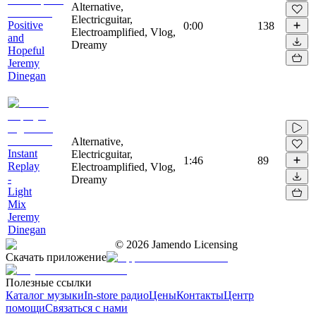
Alternative,
Electricguitar,
Positive
0:00
138
Electroamplified, Vlog,
and
Dreamy
Hopeful
Jeremy
Dinegan
Alternative,
Instant
Electricguitar,
1:46
89
Replay
Electroamplified, Vlog,
-
Dreamy
Light
Mix
Jeremy
Dinegan
©
2026
Jamendo Licensing
Скачать приложение
Полезные ссылки
Каталог музыки
In-store радио
Цены
Контакты
Центр
помощи
Связаться с нами