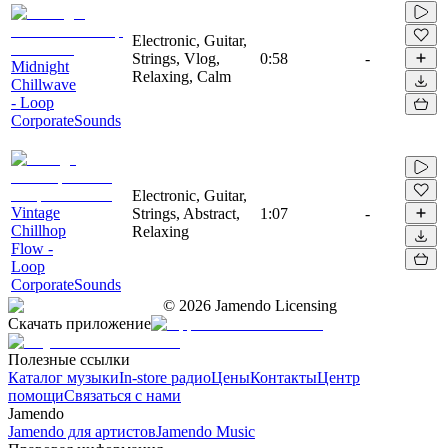
Electronic, Guitar,
Strings, Vlog,
0:58
-
Midnight
Relaxing, Calm
Chillwave
- Loop
CorporateSounds
Electronic, Guitar,
Vintage
Strings, Abstract,
1:07
-
Chillhop
Relaxing
Flow -
Loop
CorporateSounds
©
2026
Jamendo Licensing
Скачать приложение
Полезные ссылки
Каталог музыки
In-store радио
Цены
Контакты
Центр
помощи
Связаться с нами
Jamendo
Jamendo для артистов
Jamendo Music