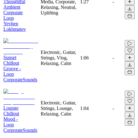
Thoughtful
Media, Corporate,
1:27
-
Ambient
Relaxing, Neutral,
Corporate
Uplifting
Loop
Yevhen
Lokhmatov
Electronic, Guitar,
Sunset
Strings, Vlog,
1:06
-
Chillout
Relaxing, Calm
Groove -
Loop
CorporateSounds
Electronic, Guitar,
Lounge
Strings, Lounge,
1:04
-
Chillout
Relaxing, Calm
Mood -
Loop
CorporateSounds