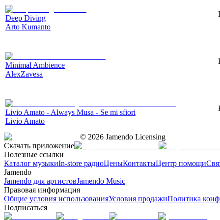
Deep Diving
Arto Kumanto
Minimal Ambience
AlexZavesa
Livio Amato - Always Musa - Se mi sfiori
Livio Amato
©
2026
Jamendo Licensing
Скачать приложение
Полезные ссылки
Каталог музыки
In-store радио
Цены
Контакты
Центр помощи
Свя
Jamendo
Jamendo для артистов
Jamendo Music
Правовая информация
Общие условия использования
Условия продажи
Политика конф
Подписаться