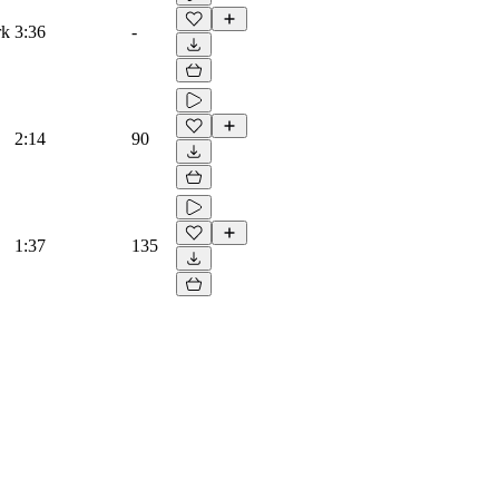
rk
3:36
-
2:14
90
1:37
135