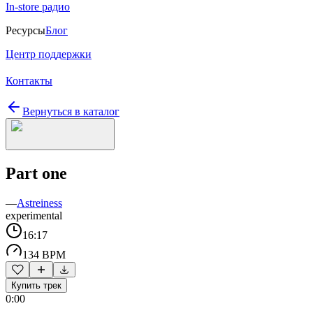
In-store радио
Ресурсы
Блог
Центр поддержки
Контакты
Вернуться в каталог
Part one
—
Astreiness
experimental
16:17
134 BPM
Купить трек
0:00