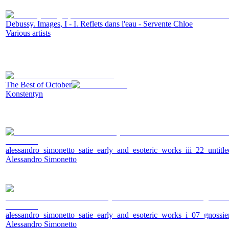
Debussy. Images, I - I. Reflets dans l'eau - Servente Chloe
Various artists
The Best of October
Konstentyn
alessandro_simonetto_satie_early_and_esoteric_works_iii_22_untitl
Alessandro Simonetto
alessandro_simonetto_satie_early_and_esoteric_works_i_07_gnoss
Alessandro Simonetto