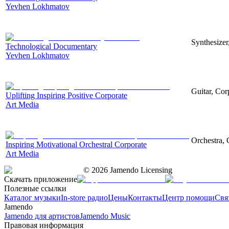
Yevhen Lokhmatov
Synthesizer
Technological Documentary
Yevhen Lokhmatov
Guitar, Corp
Uplifting Inspiring Positive Corporate
Art Media
Orchestra, 
Inspiring Motivational Orchestral Corporate
Art Media
©
2026
Jamendo Licensing
Скачать приложение
Полезные ссылки
Каталог музыки
In-store радио
Цены
Контакты
Центр помощи
Свя
Jamendo
Jamendo для артистов
Jamendo Music
Правовая информация