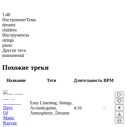
1:48
Настроение/Тема
dreamy
children
Инструменты
strings
piano
Другие теги
instrumental
Похожие треки
Название
Теги
Длительность
BPM
Easy Listening, Strings,
Days
Acousticguitar,
4:16
-
Of
Atmospheric, Dreamy
Magic
Razvan