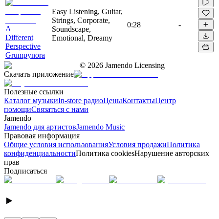
Easy Listening, Guitar,
Strings, Corporate,
0:28
-
A
Soundscape,
Different
Emotional, Dreamy
Perspective
Grumpynora
©
2026
Jamendo Licensing
Скачать приложение
Полезные ссылки
Каталог музыки
In-store радио
Цены
Контакты
Центр
помощи
Связаться с нами
Jamendo
Jamendo для артистов
Jamendo Music
Правовая информация
Общие условия использования
Условия продажи
Политика
конфиденциальности
Политика cookies
Нарушение авторских
прав
Подписаться