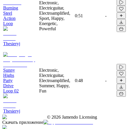
Electronic,
Burning
Electricguitar,
Steel
Electroamplified,
0:51
-
Action
Sport, Happy,
Loop
Energetic,
Powerful
Thesieryj
Sunny
Electronic,
Highs
Electricguitar,
Party
Electroamplified,
0:48
-
Drive
Summer, Happy,
Loop 02
Fun
Thesieryj
©
2026
Jamendo Licensing
Скачать приложение