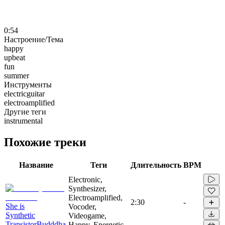
0:54
Настроение/Тема
happy
upbeat
fun
summer
Инструменты
electricguitar
electroamplified
Другие теги
instrumental
Похожие треки
Название
Теги
Длительность
BPM
Electronic,
Synthesizer,
Electroamplified,
2:30
-
She is
Vocoder,
Synthetic
Videogame,
TransistorBudddha
Happy, Energetic