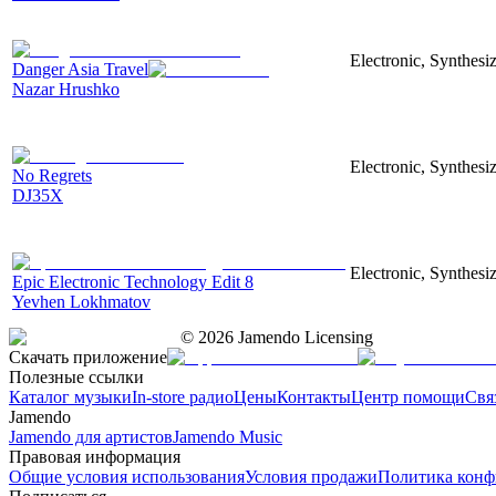
Electronic, Synthesi
Danger Asia Travel
Nazar Hrushko
Electronic, Synthesiz
No Regrets
DJ35X
Electronic, Synthesiz
Epic Electronic Technology Edit 8
Yevhen Lokhmatov
©
2026
Jamendo Licensing
Скачать приложение
Полезные ссылки
Каталог музыки
In-store радио
Цены
Контакты
Центр помощи
Свя
Jamendo
Jamendo для артистов
Jamendo Music
Правовая информация
Общие условия использования
Условия продажи
Политика конф