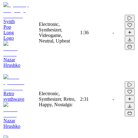
Synth
Electronic,
Pop
Synthesizer,
Long
1:36
-
Videogame,
Logo
Neutral, Upbeat
Nazar
Hrushko
Retro
Electronic,
synthwave
Synthesizer, Retro,
2:31
-
Happy, Nostalgic
Nazar
Hrushko