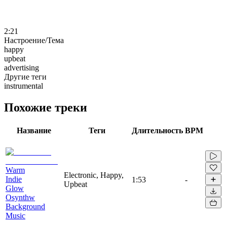
2:21
Настроение/Тема
happy
upbeat
advertising
Другие теги
instrumental
Похожие треки
Название
Теги
Длительность
BPM
Warm
Electronic, Happy,
Indie
1:53
-
Upbeat
Glow
Osynthw
Background
Music