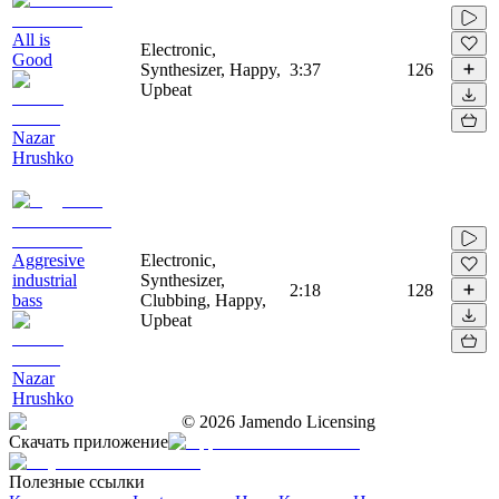
All is
Electronic,
Good
Synthesizer, Happy,
3:37
126
Upbeat
Nazar
Hrushko
Aggresive
Electronic,
industrial
Synthesizer,
2:18
128
bass
Clubbing, Happy,
Upbeat
Nazar
Hrushko
©
2026
Jamendo Licensing
Скачать приложение
Полезные ссылки