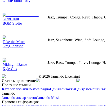
Omotesound Tokyo
Jazz, Trumpet, Conga, Retro, Happy, 
Silent Trail
BGM Studio
Jazz, Saxophone, Wind, Soft, Lounge,
Take the Metro
Greg Johnson
Jazz, Bass, Trumpet, Love, Lounge, H
Midnight Dance
Kyle Cox
©
2026
Jamendo Licensing
Скачать приложение
Полезные ссылки
Каталог музыки
In-store радио
Цены
Контакты
Центр помощи
Свя
Jamendo
Jamendo для артистов
Jamendo Music
Правовая информация