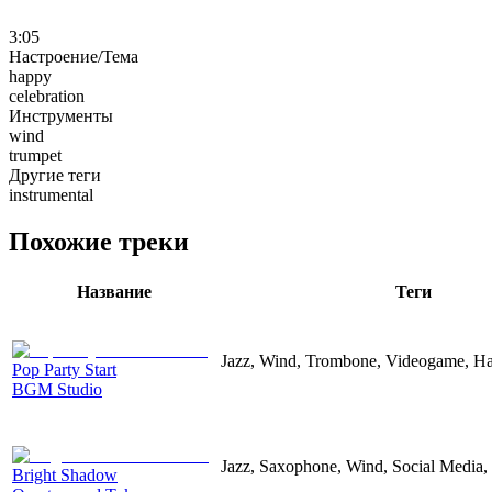
3:05
Настроение/Тема
happy
celebration
Инструменты
wind
trumpet
Другие теги
instrumental
Похожие треки
Название
Теги
Jazz, Wind, Trombone, Videogame, H
Pop Party Start
BGM Studio
Jazz, Saxophone, Wind, Social Media
Bright Shadow