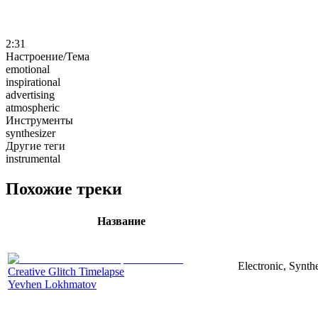
2:31
Настроение/Тема
emotional
inspirational
advertising
atmospheric
Инструменты
synthesizer
Другие теги
instrumental
Похожие треки
Название
Electronic, Synth
Creative Glitch Timelapse
Yevhen Lokhmatov