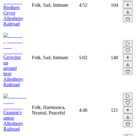
Folk, Sad, Intimate
4:52
104
Brothers
Geyer
Allegheny
Railroad
Growing
Folk, Sad, Intimate
5:02
140
up
around
here
Allegheny
Railroad
Folk, Harmonica,
4:46
121
Grannie's
Neutral, Peaceful
tattoo
Allegheny
Railroad