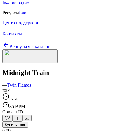
In-store радио
Ресурсы
Блог
Центр поддержки
Контакты
Вернуться в каталог
Midnight Train
—
Twin Flames
folk
5:12
85 BPM
Content ID
Купить трек
0:00