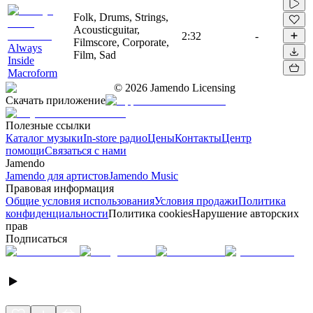
Folk, Drums, Strings,
Acousticguitar,
2:32
-
Filmscore, Corporate,
Always
Film, Sad
Inside
Macroform
©
2026
Jamendo Licensing
Скачать приложение
Полезные ссылки
Каталог музыки
In-store радио
Цены
Контакты
Центр
помощи
Связаться с нами
Jamendo
Jamendo для артистов
Jamendo Music
Правовая информация
Общие условия использования
Условия продажи
Политика
конфиденциальности
Политика cookies
Нарушение авторских
прав
Подписаться