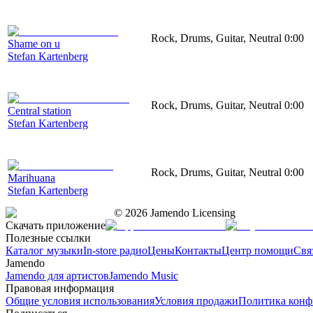
Rock, Drums, Guitar, Neutral
0:00
Shame on u
Stefan Kartenberg
Rock, Drums, Guitar, Neutral
0:00
Central station
Stefan Kartenberg
Rock, Drums, Guitar, Neutral
0:00
Marihuana
Stefan Kartenberg
©
2026
Jamendo Licensing
Скачать приложение
Полезные ссылки
Каталог музыки
In-store радио
Цены
Контакты
Центр помощи
Свя
Jamendo
Jamendo для артистов
Jamendo Music
Правовая информация
Общие условия использования
Условия продажи
Политика конф