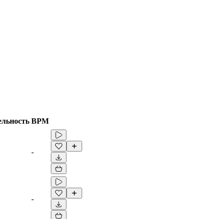
ельность
BPM
-
-