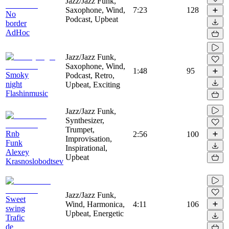
Jazz/Jazz Funk,
Saxophone, Wind,
7:23
128
No
Podcast, Upbeat
border
AdHoc
Jazz/Jazz Funk,
Saxophone, Wind,
1:48
95
Smoky
Podcast, Retro,
night
Upbeat, Exciting
Flashinmusic
Jazz/Jazz Funk,
Synthesizer,
Trumpet,
Rnb
2:56
100
Improvisation,
Funk
Inspirational,
Alexey
Upbeat
Krasnoslobodtsev
Jazz/Jazz Funk,
Sweet
Wind, Harmonica,
4:11
106
swing
Upbeat, Energetic
Trafic
de