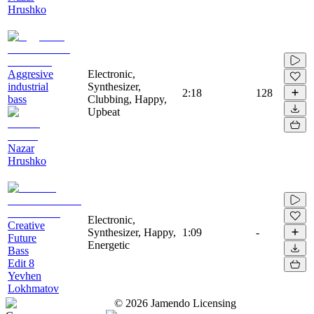
Hrushko
Aggresive
Electronic,
industrial
Synthesizer,
2:18
128
bass
Clubbing, Happy,
Upbeat
Nazar
Hrushko
Electronic,
Creative
Synthesizer, Happy,
1:09
-
Future
Energetic
Bass
Edit 8
Yevhen
Lokhmatov
©
2026
Jamendo Licensing