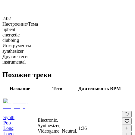
2:02
Настроение/Тема
upbeat
energetic
clubbing
Инструменты
synthesizer
Другие теги
instrumental
Похожие треки
Название
Теги
Длительность
BPM
Synth
Electronic,
Pop
Synthesizer,
Long
1:36
-
Videogame, Neutral,
Logo