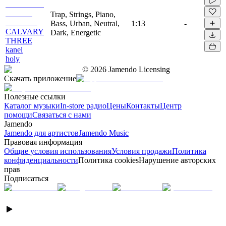
Trap, Strings, Piano,
Bass, Urban, Neutral,
1:13
-
CALVARY
Dark, Energetic
THREE
kanel
holy
©
2026
Jamendo Licensing
Скачать приложение
Полезные ссылки
Каталог музыки
In-store радио
Цены
Контакты
Центр
помощи
Связаться с нами
Jamendo
Jamendo для артистов
Jamendo Music
Правовая информация
Общие условия использования
Условия продажи
Политика
конфиденциальности
Политика cookies
Нарушение авторских
прав
Подписаться