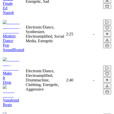
Energetic, Sad
Finale
Ed
Napoli
Electronic/Dance,
Synthesizer,
2:25
-
Modern
Electroamplified, Social
Dance
Media, Energetic
Pop
SoundBound
Electronic/Dance,
Make
Electroamplified,
It
Drummachine,
2:40
-
Drop
Clubbing, Energetic,
Aggressive
Vagabond
Beatz