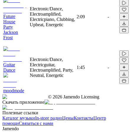
Electronic/Dance,
Electroamplified,
Future
2:09
-
Electricpiano, Clubbing,
House
Upbeat, Energetic
Party
Jackson
Frost
Electronic/Dance,
Guitar
Electricguitar,
1:45
-
Dance
Electroamplified, Party,
Neutral, Energetic
moodmode
©
2026
Jamendo Licensing
Скачать приложение
Полезные ссылки
Каталог музыки
In-store радио
Цены
Контакты
Центр
помощи
Связаться с нами
Jamendo