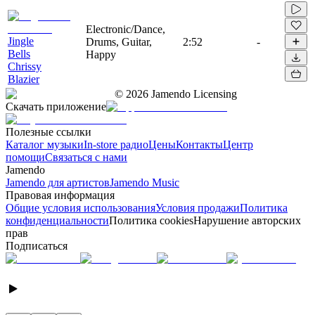
Electronic/Dance,
Jingle
Drums, Guitar,
2:52
-
Bells
Happy
Chrissy
Blazier
©
2026
Jamendo Licensing
Скачать приложение
Полезные ссылки
Каталог музыки
In-store радио
Цены
Контакты
Центр
помощи
Связаться с нами
Jamendo
Jamendo для артистов
Jamendo Music
Правовая информация
Общие условия использования
Условия продажи
Политика
конфиденциальности
Политика cookies
Нарушение авторских
прав
Подписаться