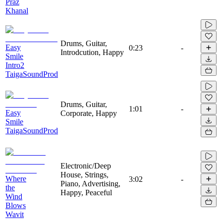
Praz
Khanal
Drums, Guitar,
Easy
0:23
-
Introdcution, Happy
Smile
Intro2
TaigaSoundProd
Drums, Guitar,
1:01
-
Easy
Corporate, Happy
Smile
TaigaSoundProd
Electronic/Deep
House, Strings,
Where
3:02
-
Piano, Advertising,
the
Happy, Peaceful
Wind
Blows
Wavit