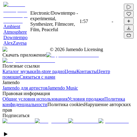
Electronic/Downtempo -
experimental,
1:57
-
Synthesizer, Filmscore,
Ambient
Film, Peaceful
Atmosphere
Downtempo
AlexZavesa
©
2026
Jamendo Licensing
Скачать приложение
Полезные ссылки
Каталог музыки
In-store радио
Цены
Контакты
Центр
помощи
Связаться с нами
Jamendo
Jamendo для артистов
Jamendo Music
Правовая информация
Общие условия использования
Условия продажи
Политика
конфиденциальности
Политика cookies
Нарушение авторских
прав
Подписаться