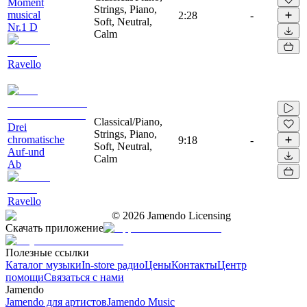
Moment
Strings, Piano,
musical
2:28
-
Soft, Neutral,
Nr.1 D
Calm
Ravello
Classical/Piano,
Drei
Strings, Piano,
chromatische
9:18
-
Soft, Neutral,
Auf-und
Calm
Ab
Ravello
©
2026
Jamendo Licensing
Скачать приложение
Полезные ссылки
Каталог музыки
In-store радио
Цены
Контакты
Центр
помощи
Связаться с нами
Jamendo
Jamendo для артистов
Jamendo Music