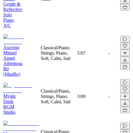
Gentle &
Reflective
Solo
Piano
A|C
Ascenso
Classical/Piano,
Miguel
Strings, Piano,
5:07
-
Angel
Soft, Calm, Sad
Albentosa
Bó
(MaaBo)
Classical/Piano,
Mystic
Strings, Piano,
3:09
-
Dusk
Soft, Calm, Sad
BGM
Studio
Classical/Piano,